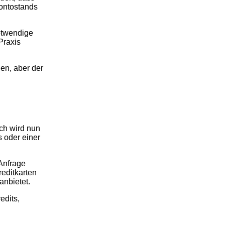
Kontostands
otwendige
Praxis
en, aber der
ch wird nun
 oder einer
Anfrage
editkarten
anbietet.
edits,