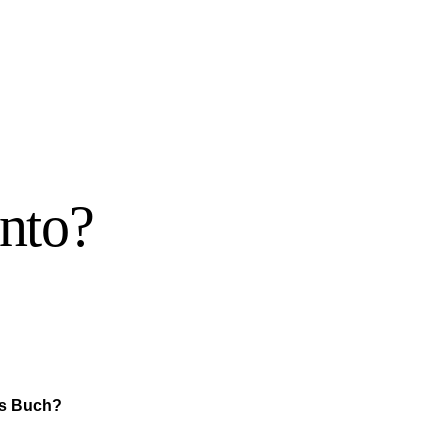
nto?
r
es Buch?