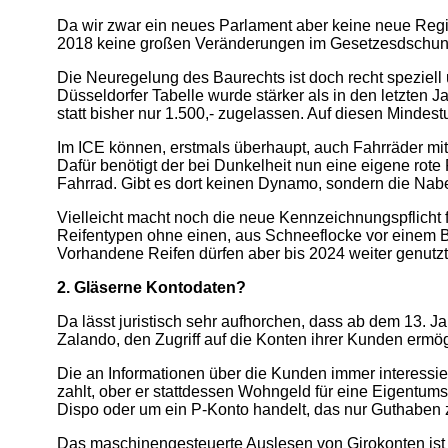
Da wir zwar ein neues Parlament aber keine neue Regi
2018 keine großen Veränderungen im Gesetzesdschun
Die Neuregelung des Baurechts ist doch recht speziel
Düsseldorfer Tabelle wurde stärker als in den letzten
statt bisher nur 1.500,- zugelassen. Auf diesen Mindes
Im ICE können, erstmals überhaupt, auch Fahrräder mi
Dafür benötigt der bei Dunkelheit nun eine eigene rot
Fahrrad. Gibt es dort keinen Dynamo, sondern die Nab
Vielleicht macht noch die neue Kennzeichnungspflicht f
Reifentypen ohne einen, aus Schneeflocke vor einem B
Vorhandene Reifen dürfen aber bis 2024 weiter genutzt
2. Gläserne Kontodaten?
Da lässt juristisch sehr aufhorchen, dass ab dem 13. 
Zalando, den Zugriff auf die Konten ihrer Kunden erm
Die an Informationen über die Kunden immer interessie
zahlt, ober er stattdessen Wohngeld für eine Eigentum
Dispo oder um ein P-Konto handelt, das nur Guthaben z
Das maschinengesteuerte Auslesen von Girokonten ist 