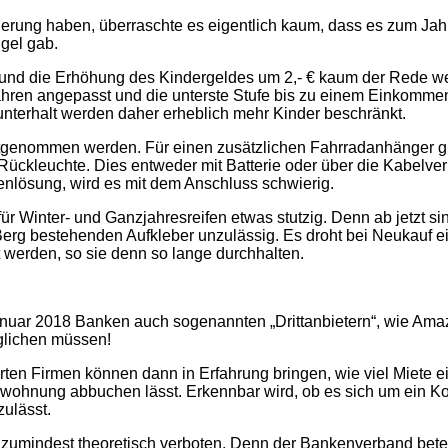
erung haben, überraschte es eigentlich kaum, dass es zum Ja
gel gab.
l und die Erhöhung des Kindergeldes um 2,- € kaum der Rede we
 Jahren angepasst und die unterste Stufe bis zu einem Einkomme
tunterhalt werden daher erheblich mehr Kinder beschränkt.
tgenommen werden. Für einen zusätzlichen Fahrradanhänger gil
e Rückleuchte. Dies entweder mit Batterie oder über die Kabelv
enlösung, wird es mit dem Anschluss schwierig.
ür Winter- und Ganzjahresreifen etwas stutzig. Denn ab jetzt si
erg bestehenden Aufkleber unzulässig. Es droht bei Neukauf e
 werden, so sie denn so lange durchhalten.
Januar 2018 Banken auch sogenannten „Drittanbietern“, wie Am
öglichen müssen!
rten Firmen können dann in Erfahrung bringen, wie viel Miete 
swohnung abbuchen lässt. Erkennbar wird, ob es sich um ein Ko
ulässt.
zumindest theoretisch verboten. Denn der Bankenverband bete