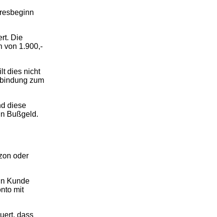
hresbeginn
rt. Die
n von 1.900,-
t dies nicht
erbindung zum
nd diese
in Bußgeld.
azon oder
ein Kunde
nto mit
uert, dass