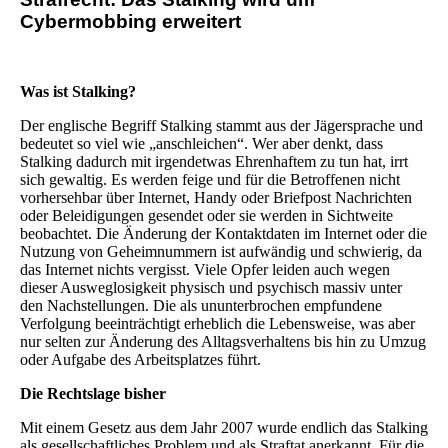
Cybermobbing erweitert
Was ist Stalking?
Der englische Begriff Stalking stammt aus der Jägersprache und
bedeutet so viel wie „anschleichen“. Wer aber denkt, dass
Stalking dadurch mit irgendetwas Ehrenhaftem zu tun hat, irrt
sich gewaltig. Es werden feige und für die Betroffenen nicht
vorhersehbar über Internet, Handy oder Briefpost Nachrichten
oder Beleidigungen gesendet oder sie werden in Sichtweite
beobachtet. Die Änderung der Kontaktdaten im Internet oder die
Nutzung von Geheimnummern ist aufwändig und schwierig, da
das Internet nichts vergisst. Viele Opfer leiden auch wegen
dieser Ausweglosigkeit physisch und psychisch massiv unter
den Nachstellungen. Die als ununterbrochen empfundene
Verfolgung beeinträchtigt erheblich die Lebensweise, was aber
nur selten zur Änderung des Alltagsverhaltens bis hin zu Umzug
oder Aufgabe des Arbeitsplatzes führt.
Die Rechtslage bisher
Mit einem Gesetz aus dem Jahr 2007 wurde endlich das Stalking
als gesellschaftliches Problem und als Straftat anerkannt. Für die