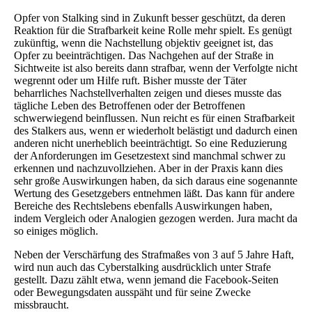
Opfer von Stalking sind in Zukunft besser geschützt, da deren
Reaktion für die Strafbarkeit keine Rolle mehr spielt. Es genügt
zukünftig, wenn die Nachstellung objektiv geeignet ist, das
Opfer zu beeinträchtigen. Das Nachgehen auf der Straße in
Sichtweite ist also bereits dann strafbar, wenn der Verfolgte nicht
wegrennt oder um Hilfe ruft. Bisher musste der Täter
beharrliches Nachstellverhalten zeigen und dieses musste das
tägliche Leben des Betroffenen oder der Betroffenen
schwerwiegend beinflussen. Nun reicht es für einen Strafbarkeit
des Stalkers aus, wenn er wiederholt belästigt und dadurch einen
anderen nicht unerheblich beeinträchtigt. So eine Reduzierung
der Anforderungen im Gesetzestext sind manchmal schwer zu
erkennen und nachzuvollziehen. Aber in der Praxis kann dies
sehr große Auswirkungen haben, da sich daraus eine sogenannte
Wertung des Gesetzgebers entnehmen läßt. Das kann für andere
Bereiche des Rechtslebens ebenfalls Auswirkungen haben,
indem Vergleich oder Analogien gezogen werden. Jura macht da
so einiges möglich.
Neben der Verschärfung des Strafmaßes von 3 auf 5 Jahre Haft,
wird nun auch das Cyberstalking ausdrücklich unter Strafe
gestellt. Dazu zählt etwa, wenn jemand die Facebook-Seiten
oder Bewegungsdaten ausspäht und für seine Zwecke
missbraucht.